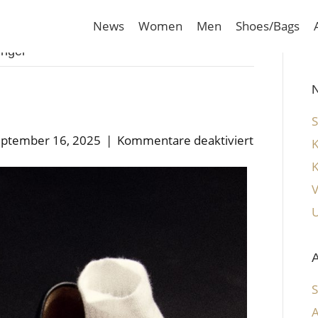
News
Women
Men
Shoes/Bags
inger
N
für
ptember 16, 2025
|
Kommentare deaktiviert
SEBAGO
A
A