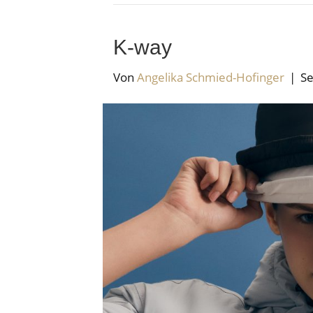
K-way
Von
Angelika Schmied-Hofinger
|
Se