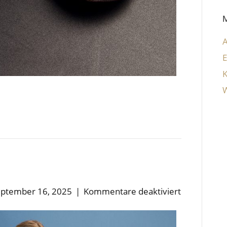
E
W
für
ptember 16, 2025
|
Kommentare deaktiviert
K-
WAY