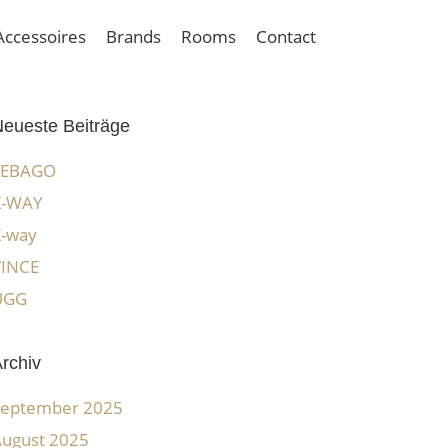
Accessoires
Brands
Rooms
Contact
eueste Beiträge
SEBAGO
K-WAY
K-way
VINCE
UGG
rchiv
September 2025
ugust 2025