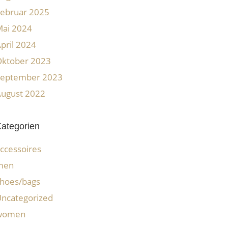
ebruar 2025
ai 2024
pril 2024
Oktober 2023
September 2023
ugust 2022
ategorien
ccessoires
men
hoes/bags
ncategorized
women