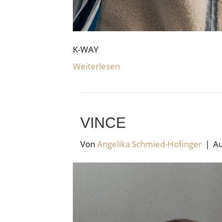
K-WAY
Weiterlesen
VINCE
Von
Angelika Schmied-Hofinger
|
Au