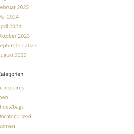
ebruar 2025
ai 2024
pril 2024
Oktober 2023
September 2023
ugust 2022
ategorien
ccessoires
men
hoes/bags
ncategorized
women