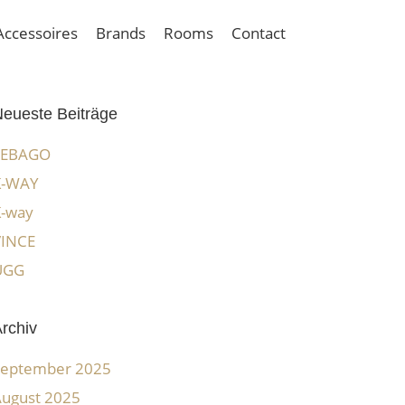
Accessoires
Brands
Rooms
Contact
eueste Beiträge
SEBAGO
K-WAY
K-way
VINCE
UGG
rchiv
September 2025
ugust 2025