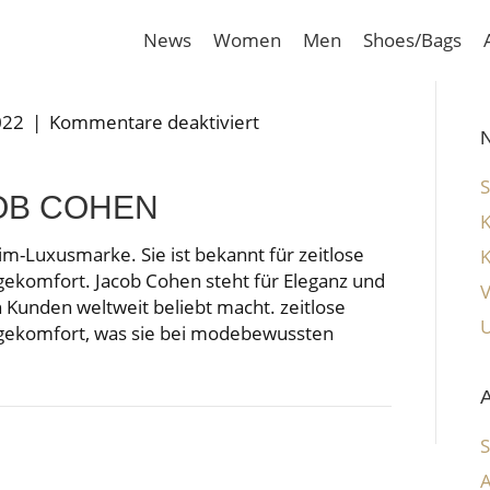
News
Women
Men
Shoes/Bags
für
022
|
Kommentare deaktiviert
N
Jacob
Cohen
OB COHEN
nim-Luxusmarke. Sie ist bekannt für zeitlose
ekomfort. Jacob Cohen steht für Eleganz und
 Kunden weltweit beliebt macht. zeitlose
gekomfort, was sie bei modebewussten
A
A