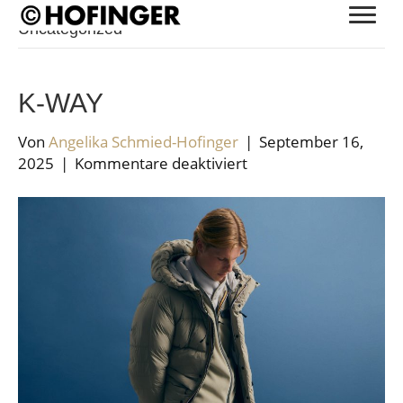
Uncategorized
K-WAY
Von
Angelika Schmied-Hofinger
|
September 16,
für
2025
|
Kommentare deaktiviert
K-
WAY